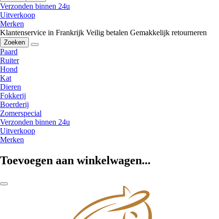
Verzonden binnen 24u
Uitverkoop
Merken
Klantenservice in Frankrijk
Veilig betalen
Gemakkelijk retourneren
Zoeken
Paard
Ruiter
Hond
Kat
Dieren
Fokkerij
Boerderij
Zomerspecial
Verzonden binnen 24u
Uitverkoop
Merken
Toevoegen aan winkelwagen...