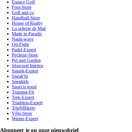
Espace Golf
Foot-Store
Golf and co
Handball-Store
House of Rugby
La sellerie de Maé
Made in Paradis
Nauti-wave
On-Fight
Padel-Expert
Pecheur-Store
Pet and Garden
Slowood Interior
Smash-Expert
Sneak'In
Sneakids
Sport is good
Training-Fit
Trek-Expert
Triathlon-Expert
TripNBikers
Vélo-Store
Winter-Expert
Abonneer je op onze nieuwsbrief