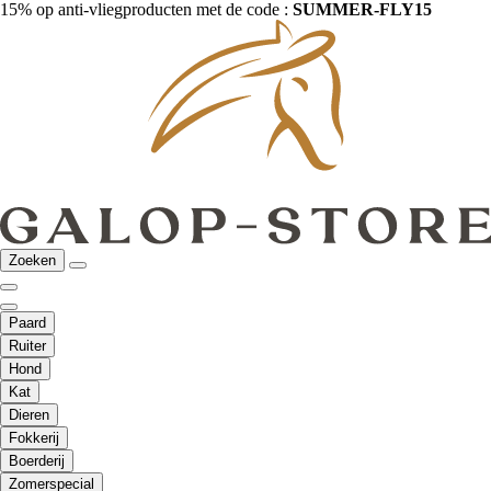
15% op anti-vliegproducten met de code :
SUMMER-FLY15
Zoeken
Paard
Ruiter
Hond
Kat
Dieren
Fokkerij
Boerderij
Zomerspecial