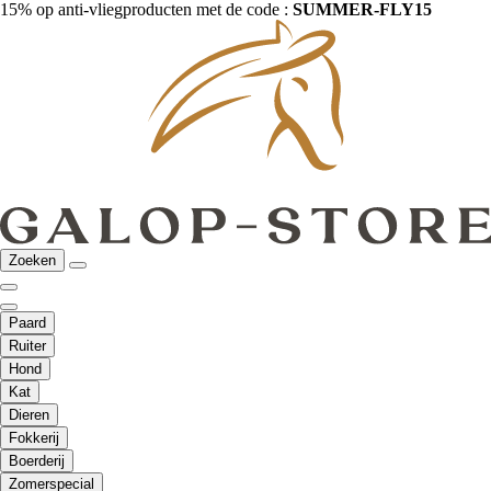
15% op anti-vliegproducten met de code :
SUMMER-FLY15
Zoeken
Paard
Ruiter
Hond
Kat
Dieren
Fokkerij
Boerderij
Zomerspecial