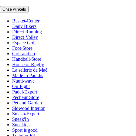
Onze winkels
Basket-Center
Daily Bikers
Direct Running
Direct-Volley
Espace Golf
Foot-Store
Golf and co
Handball-Store
House of Rugby
La sellerie de Maé
Made in Paradis
Nauti-wave
On-Fight
Padel-Expert
Pecheur-Store
Pet and Garden
Slowood Interior
Smash-Expert
Sneak'In
Sneakids
Sport is good
Training-Fit