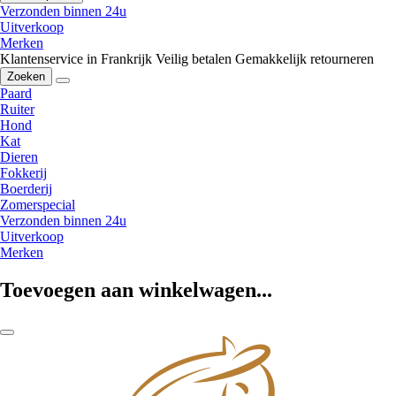
Verzonden binnen 24u
Uitverkoop
Merken
Klantenservice in Frankrijk
Veilig betalen
Gemakkelijk retourneren
Zoeken
Paard
Ruiter
Hond
Kat
Dieren
Fokkerij
Boerderij
Zomerspecial
Verzonden binnen 24u
Uitverkoop
Merken
Toevoegen aan winkelwagen...