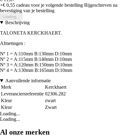
+€ 0,55
cadeau voor je volgende bestelling
Bijgeschreven na
bevestiging van je bestelling
Loading...
Beschrijving
TALONETA KERCKHAERT.
Afmetingen :
Nº 1 = A:110mm B:130mm D:10mm
Nº 2 = A:115mm B:140mm D:10mm
Nº 3 = A:120mm B:150mm D:10mm
Nº 4 = A:130mm B:165mm D:10mm
Aanvullende informatie
Merk
Kerckhaert
Leveranciersreferentie
02306.282
Kleur
zwart
Kleur
Zwart
Loading...
Loading...
Al onze merken