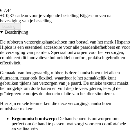
€ 7,44
+€ 0,37
cadeau voor je volgende bestelling
Bijgeschreven na
bevestiging van je bestelling
Loading...
Beschrijving
De rubberen verzorgingshandschoen met borstel van het merk Hispano
Hipica is een essentieel accessoire voor alle paardenliefhebbers en voor
de verzorging van paarden. Speciaal ontworpen voor het verzorgen,
combineert dit innovatieve hulpmiddel comfort, praktisch gebruik en
effectiviteit.
Gemaakt van hoogwaardig rubber, is deze handschoen niet alleen
duurzaam, maar ook flexibel, waardoor je het gemakkelijk kunt
gebruiken tijdens het verzorgen van je paard. De unieke textuur maakt
het mogelijk om dode haren en vuil diep te verwijderen, terwijl de
geïntegreerde nopjes de bloedcirculatie van het dier stimuleren.
Hier zijn enkele kenmerken die deze verzorgingshandschoen
onmisbaar maken:
Ergonomisch ontwerp:
De handschoen is ontworpen om
perfect om de hand te passen, wat zorgt voor een comfortabele
en veilige grip.