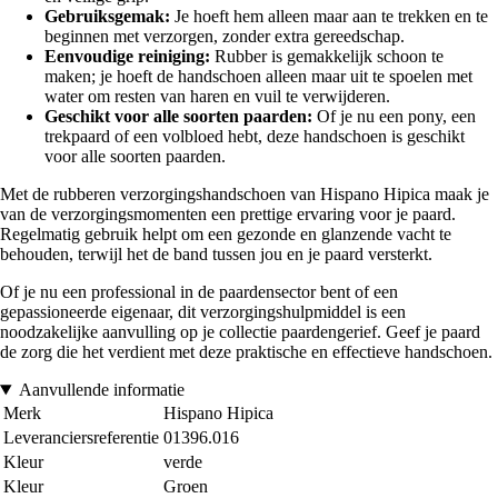
Gebruiksgemak:
Je hoeft hem alleen maar aan te trekken en te
beginnen met verzorgen, zonder extra gereedschap.
Eenvoudige reiniging:
Rubber is gemakkelijk schoon te
maken; je hoeft de handschoen alleen maar uit te spoelen met
water om resten van haren en vuil te verwijderen.
Geschikt voor alle soorten paarden:
Of je nu een pony, een
trekpaard of een volbloed hebt, deze handschoen is geschikt
voor alle soorten paarden.
Met de rubberen verzorgingshandschoen van Hispano Hipica maak je
van de verzorgingsmomenten een prettige ervaring voor je paard.
Regelmatig gebruik helpt om een gezonde en glanzende vacht te
behouden, terwijl het de band tussen jou en je paard versterkt.
Of je nu een professional in de paardensector bent of een
gepassioneerde eigenaar, dit verzorgingshulpmiddel is een
noodzakelijke aanvulling op je collectie paardengerief. Geef je paard
de zorg die het verdient met deze praktische en effectieve handschoen.
Aanvullende informatie
Merk
Hispano Hipica
Leveranciersreferentie
01396.016
Kleur
verde
Kleur
Groen