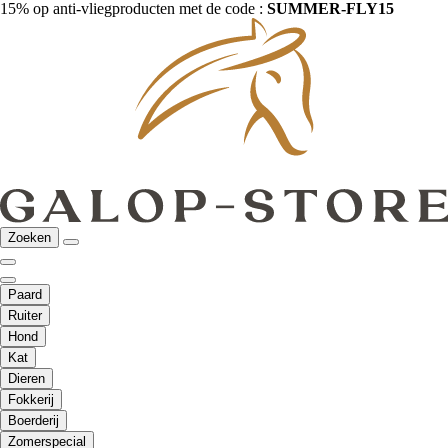
15% op anti-vliegproducten met de code :
SUMMER-FLY15
Zoeken
Paard
Ruiter
Hond
Kat
Dieren
Fokkerij
Boerderij
Zomerspecial