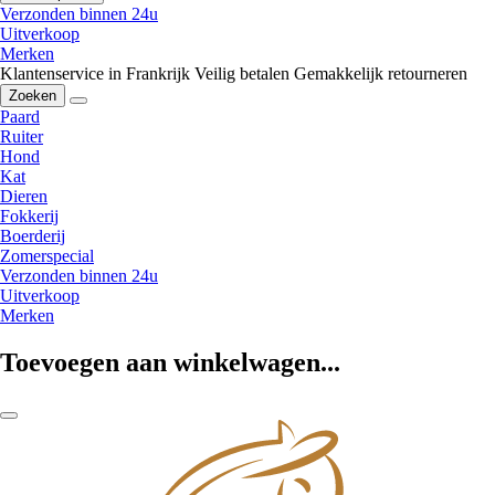
Verzonden binnen 24u
Uitverkoop
Merken
Klantenservice in Frankrijk
Veilig betalen
Gemakkelijk retourneren
Zoeken
Paard
Ruiter
Hond
Kat
Dieren
Fokkerij
Boerderij
Zomerspecial
Verzonden binnen 24u
Uitverkoop
Merken
Toevoegen aan winkelwagen...