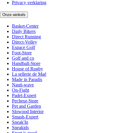
Privacy verklaring
Onze winkels
Basket-Center
Daily Bikers
Direct Running
Direct-Volley
Espace Golf
Foot-Store
Golf and co
Handball-Store
House of Rugby
La sellerie de Maé
Made in Paradis
Nauti-wave
On-Fight
Padel-Expert
Pecheur-Store
Pet and Garden
Slowood Interior
Smash-Expert
Sneak'In
Sneakids
Sport is good