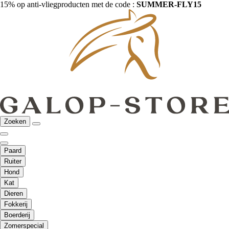
15% op anti-vliegproducten met de code :
SUMMER-FLY15
Zoeken
Paard
Ruiter
Hond
Kat
Dieren
Fokkerij
Boerderij
Zomerspecial