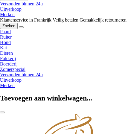
Verzonden binnen 24u
Uitverkoop
Merken
Klantenservice in Frankrijk
Veilig betalen
Gemakkelijk retourneren
Zoeken
Paard
Ruiter
Hond
Kat
Dieren
Fokkerij
Boerderij
Zomerspecial
Verzonden binnen 24u
Uitverkoop
Merken
Toevoegen aan winkelwagen...