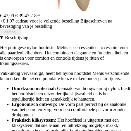
€ 47,99
€ 39,47
-18%
+€ 1,97
cadeau voor je volgende bestelling
Bijgeschreven na
bevestiging van je bestelling
Loading...
Beschrijving
Het portugese nylon hoofdstel Mehis is een essentieel accessoire voor
alle paardenliefhebbers. Het combineert elegantie en functionaliteit en
is ontworpen voor comfort en controle tijdens je ritten of
trainingssessies.
Vakkundig vervaardigd, heeft het nylon hoofdstel Mehis verschillende
kenmerken die het een populaire keuze maken onder paardrijders:
Duurtzaam materiaal:
Gemaakt van hoogwaardig nylon, biedt
het hoofdstel een uitzonderlijke slijtvastheid en is het
tegelijkertijd licht en gemakkelijk te hanteren.
Ergonomisch ontwerp:
De vorm past perfect bij de anatomie
van het paard en zorgt voor een comfortabele pasvorm zonder
drukpunten.
Praktisch kliksysteem:
Het hoofdstel is uitgerust met een
kliksysteem dat snelle aan- en uittrekking mogelijk maakt,
waardoor je je paard makkelijk kunt voorbereiden voor een