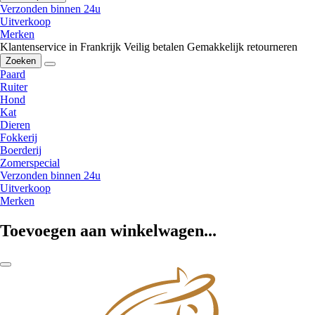
Verzonden binnen 24u
Uitverkoop
Merken
Klantenservice in Frankrijk
Veilig betalen
Gemakkelijk retourneren
Zoeken
Paard
Ruiter
Hond
Kat
Dieren
Fokkerij
Boerderij
Zomerspecial
Verzonden binnen 24u
Uitverkoop
Merken
Toevoegen aan winkelwagen...