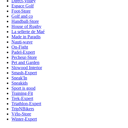
Direct-Volley
Espace Golf
Foot-Store
Golf and co
Handball-Store
House of Rugby
La sellerie de Maé
Made in Paradis
Nauti-wave
On-Fight
Padel-Expert
Pecheur-Store
Pet and Garden
Slowood Interior
Smash-Expert
Sneak'In
Sneakids
Sport is good
Training-Fit
Trek-Expert
Triathlon-Expert
TripNBikers
Vélo-Store
Winter-Expert