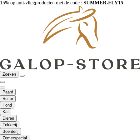
15% op anti-vliegproducten met de code :
SUMMER-FLY15
Zoeken
Paard
Ruiter
Hond
Kat
Dieren
Fokkerij
Boerderij
Zomerspecial