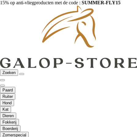
15% op anti-vliegproducten met de code :
SUMMER-FLY15
Zoeken
Paard
Ruiter
Hond
Kat
Dieren
Fokkerij
Boerderij
Zomerspecial