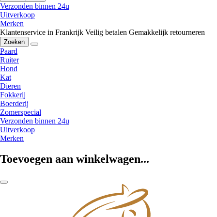
Verzonden binnen 24u
Uitverkoop
Merken
Klantenservice in Frankrijk
Veilig betalen
Gemakkelijk retourneren
Zoeken
Paard
Ruiter
Hond
Kat
Dieren
Fokkerij
Boerderij
Zomerspecial
Verzonden binnen 24u
Uitverkoop
Merken
Toevoegen aan winkelwagen...