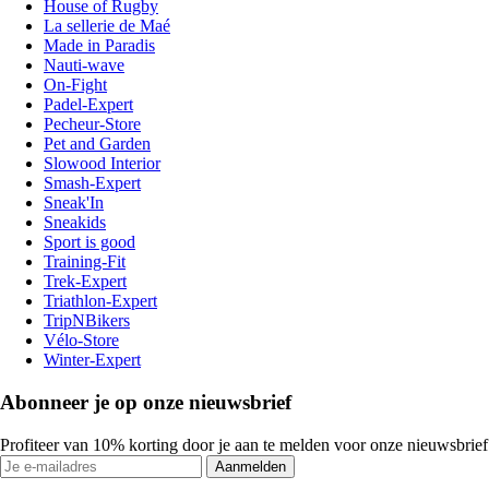
House of Rugby
La sellerie de Maé
Made in Paradis
Nauti-wave
On-Fight
Padel-Expert
Pecheur-Store
Pet and Garden
Slowood Interior
Smash-Expert
Sneak'In
Sneakids
Sport is good
Training-Fit
Trek-Expert
Triathlon-Expert
TripNBikers
Vélo-Store
Winter-Expert
Abonneer je op onze nieuwsbrief
Profiteer van 10% korting door je aan te melden voor onze nieuwsbrief
Aanmelden