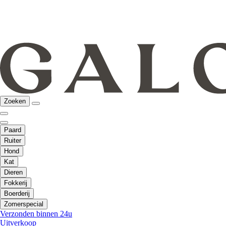
Zoeken
Paard
Ruiter
Hond
Kat
Dieren
Fokkerij
Boerderij
Zomerspecial
Verzonden binnen 24u
Uitverkoop