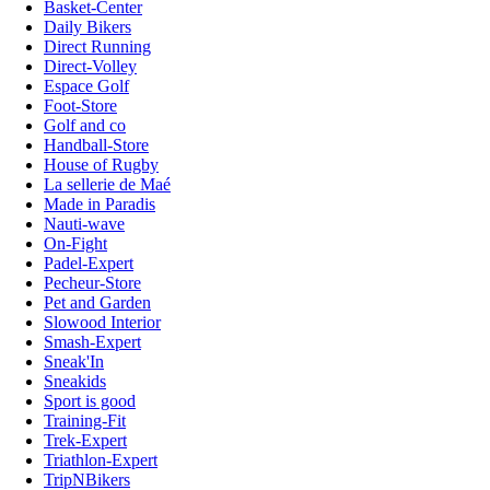
Basket-Center
Daily Bikers
Direct Running
Direct-Volley
Espace Golf
Foot-Store
Golf and co
Handball-Store
House of Rugby
La sellerie de Maé
Made in Paradis
Nauti-wave
On-Fight
Padel-Expert
Pecheur-Store
Pet and Garden
Slowood Interior
Smash-Expert
Sneak'In
Sneakids
Sport is good
Training-Fit
Trek-Expert
Triathlon-Expert
TripNBikers