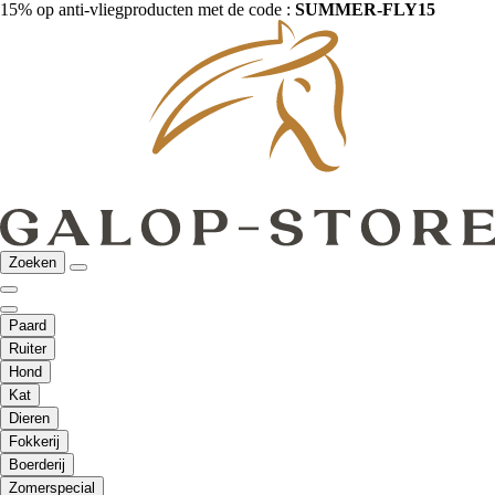
15% op anti-vliegproducten met de code :
SUMMER-FLY15
Zoeken
Paard
Ruiter
Hond
Kat
Dieren
Fokkerij
Boerderij
Zomerspecial