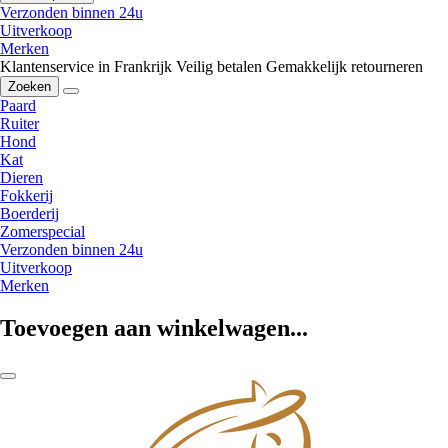
Verzonden binnen 24u
Uitverkoop
Merken
Klantenservice in Frankrijk
Veilig betalen
Gemakkelijk retourneren
Zoeken
Paard
Ruiter
Hond
Kat
Dieren
Fokkerij
Boerderij
Zomerspecial
Verzonden binnen 24u
Uitverkoop
Merken
Toevoegen aan winkelwagen...