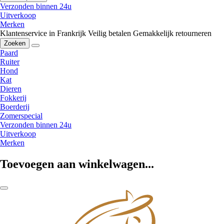
Verzonden binnen 24u
Uitverkoop
Merken
Klantenservice in Frankrijk
Veilig betalen
Gemakkelijk retourneren
Zoeken
Paard
Ruiter
Hond
Kat
Dieren
Fokkerij
Boerderij
Zomerspecial
Verzonden binnen 24u
Uitverkoop
Merken
Toevoegen aan winkelwagen...