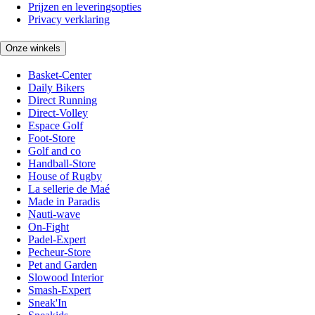
Prijzen en leveringsopties
Privacy verklaring
Onze winkels
Basket-Center
Daily Bikers
Direct Running
Direct-Volley
Espace Golf
Foot-Store
Golf and co
Handball-Store
House of Rugby
La sellerie de Maé
Made in Paradis
Nauti-wave
On-Fight
Padel-Expert
Pecheur-Store
Pet and Garden
Slowood Interior
Smash-Expert
Sneak'In