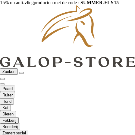
15% op anti-vliegproducten met de code :
SUMMER-FLY15
Zoeken
Paard
Ruiter
Hond
Kat
Dieren
Fokkerij
Boerderij
Zomerspecial