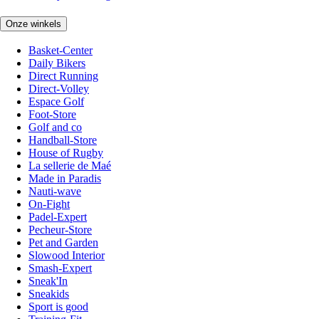
Onze winkels
Basket-Center
Daily Bikers
Direct Running
Direct-Volley
Espace Golf
Foot-Store
Golf and co
Handball-Store
House of Rugby
La sellerie de Maé
Made in Paradis
Nauti-wave
On-Fight
Padel-Expert
Pecheur-Store
Pet and Garden
Slowood Interior
Smash-Expert
Sneak'In
Sneakids
Sport is good