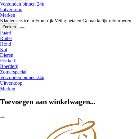
Verzonden binnen 24u
Uitverkoop
Merken
Klantenservice in Frankrijk
Veilig betalen
Gemakkelijk retourneren
Zoeken
Paard
Ruiter
Hond
Kat
Dieren
Fokkerij
Boerderij
Zomerspecial
Verzonden binnen 24u
Uitverkoop
Merken
Toevoegen aan winkelwagen...