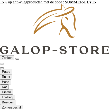
15% op anti-vliegproducten met de code :
SUMMER-FLY15
Zoeken
Paard
Ruiter
Hond
Kat
Dieren
Fokkerij
Boerderij
Zomerspecial