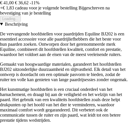
€ 41,00
€ 36,62
-11%
+€ 1,83
cadeau voor je volgende bestelling
Bijgeschreven na
bevestiging van je bestelling
Loading...
Beschrijving
De vervangende hoofdstellen voor paardrijden Equiline BJ202 is een
essentieel accessoire voor alle paardrijliefhebbers die het beste voor
hun paarden zoeken. Ontworpen door het gerenommeerde merk
Equiline, combineert dit hoofdstellen kwaliteit, comfort en prestatie,
waardoor het voldoet aan de eisen van de meest veeleisende ruiters.
Gemaakt van hoogwaardige materialen, garandeert het hoofdstellen
BJ202 uitzonderlijke duurzaamheid en slijtvastheid. Elk detail van het
ontwerp is doordacht om een optimale pasvorm te bieden, zodat de
ruiter ten volle kan genieten van lange paardrijsessies zonder ongemak.
Het kunstmatige hoofdstellen is een cruciaal onderdeel van het
harnachement, en draagt bij aan de veiligheid en het welzijn van het
paard. Het gebruik van een kwaliteits hoofdstellen zoals deze helpt
drukpunten op het hoofd van het dier te verminderen, waardoor
maximaal comfort wordt gegarandeerd. Dit verbetert ook de
communicatie tussen de ruiter en zijn paard, wat leidt tot een betere
prestatie tijdens wedstrijden.