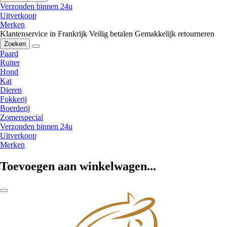
Verzonden binnen 24u
Uitverkoop
Merken
Klantenservice in Frankrijk
Veilig betalen
Gemakkelijk retourneren
Zoeken
Paard
Ruiter
Hond
Kat
Dieren
Fokkerij
Boerderij
Zomerspecial
Verzonden binnen 24u
Uitverkoop
Merken
Toevoegen aan winkelwagen...