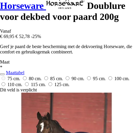
Horseware
Doublure
voor dekbed voor paard 200g
Vanaf
€ 69,95
€ 52,78
-25%
Geef je paard de beste bescherming met de dekvoering Horseware, die
comfort en gebruiksgemak combineert.
Maat
*
Maattabel
75 cm.
80 cm.
85 cm.
90 cm.
95 cm.
100 cm.
110 cm.
115 cm.
125 cm.
Dit veld is verplicht