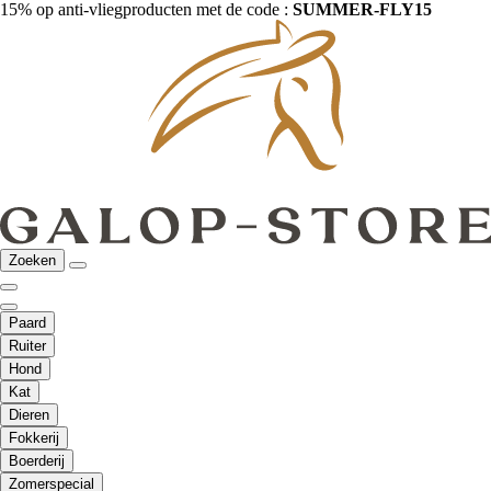
15% op anti-vliegproducten met de code :
SUMMER-FLY15
Zoeken
Paard
Ruiter
Hond
Kat
Dieren
Fokkerij
Boerderij
Zomerspecial