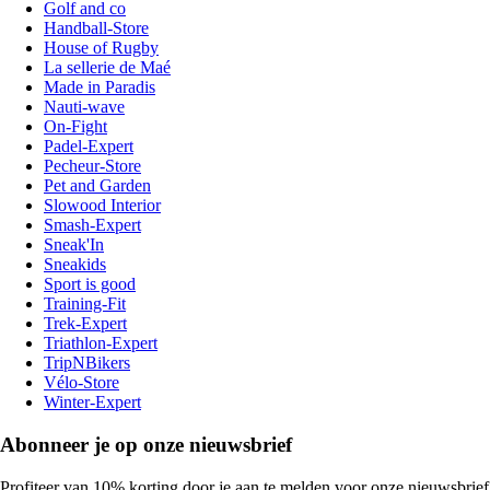
Golf and co
Handball-Store
House of Rugby
La sellerie de Maé
Made in Paradis
Nauti-wave
On-Fight
Padel-Expert
Pecheur-Store
Pet and Garden
Slowood Interior
Smash-Expert
Sneak'In
Sneakids
Sport is good
Training-Fit
Trek-Expert
Triathlon-Expert
TripNBikers
Vélo-Store
Winter-Expert
Abonneer je op onze nieuwsbrief
Profiteer van 10% korting door je aan te melden voor onze nieuwsbrief