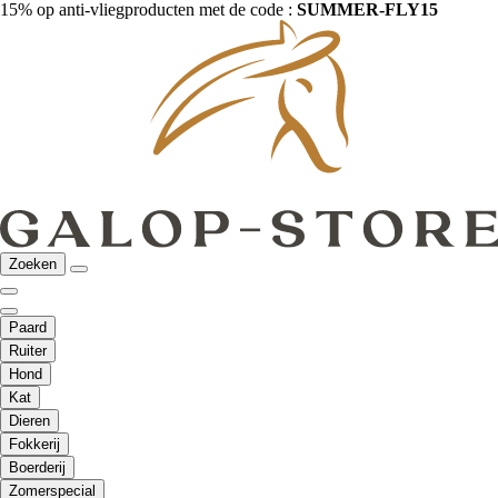
15% op anti-vliegproducten met de code :
SUMMER-FLY15
Zoeken
Paard
Ruiter
Hond
Kat
Dieren
Fokkerij
Boerderij
Zomerspecial