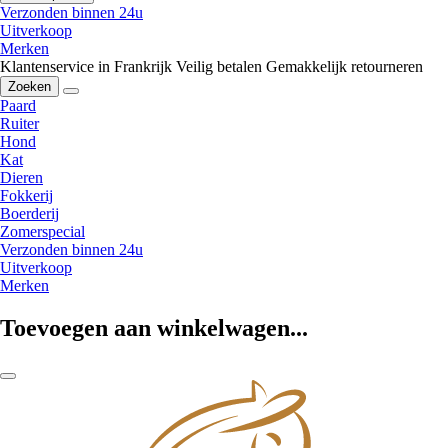
Verzonden binnen 24u
Uitverkoop
Merken
Klantenservice in Frankrijk
Veilig betalen
Gemakkelijk retourneren
Zoeken
Paard
Ruiter
Hond
Kat
Dieren
Fokkerij
Boerderij
Zomerspecial
Verzonden binnen 24u
Uitverkoop
Merken
Toevoegen aan winkelwagen...