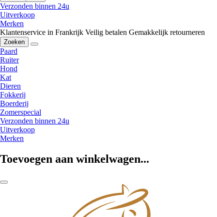
Verzonden binnen 24u
Uitverkoop
Merken
Klantenservice in Frankrijk
Veilig betalen
Gemakkelijk retourneren
Zoeken
Paard
Ruiter
Hond
Kat
Dieren
Fokkerij
Boerderij
Zomerspecial
Verzonden binnen 24u
Uitverkoop
Merken
Toevoegen aan winkelwagen...