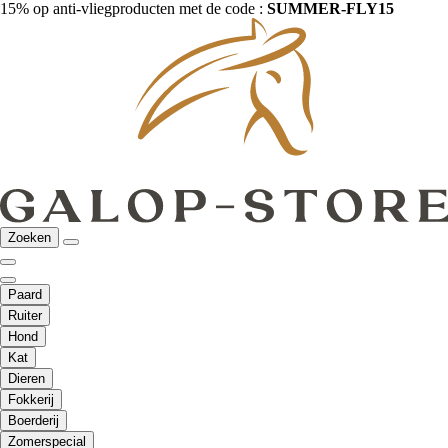
15% op anti-vliegproducten met de code :
SUMMER-FLY15
Zoeken
Paard
Ruiter
Hond
Kat
Dieren
Fokkerij
Boerderij
Zomerspecial