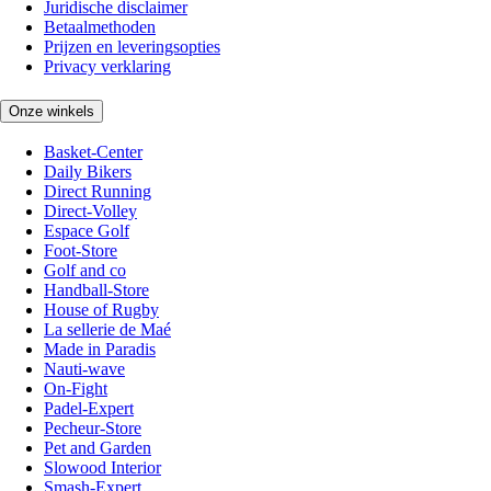
Juridische disclaimer
Betaalmethoden
Prijzen en leveringsopties
Privacy verklaring
Onze winkels
Basket-Center
Daily Bikers
Direct Running
Direct-Volley
Espace Golf
Foot-Store
Golf and co
Handball-Store
House of Rugby
La sellerie de Maé
Made in Paradis
Nauti-wave
On-Fight
Padel-Expert
Pecheur-Store
Pet and Garden
Slowood Interior
Smash-Expert