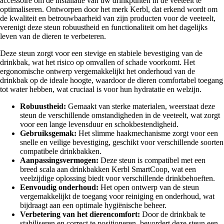
accessoire om de installatie van uw drinkpunten in de veeteelt te
optimaliseren. Ontworpen door het merk Kerbl, dat erkend wordt om
de kwaliteit en betrouwbaarheid van zijn producten voor de veeteelt,
verenigt deze steun robuustheid en functionaliteit om het dagelijks
leven van de dieren te verbeteren.
Deze steun zorgt voor een stevige en stabiele bevestiging van de
drinkbak, wat het risico op omvallen of schade voorkomt. Het
ergonomische ontwerp vergemakkelijkt het onderhoud van de
drinkbak op de ideale hoogte, waardoor de dieren comfortabel toegang
tot water hebben, wat cruciaal is voor hun hydratatie en welzijn.
Robuustheid:
Gemaakt van sterke materialen, weerstaat deze
steun de verschillende omstandigheden in de veeteelt, wat zorgt
voor een lange levensduur en schokbestendigheid.
Gebruiksgemak:
Het slimme haakmechanisme zorgt voor een
snelle en veilige bevestiging, geschikt voor verschillende soorten
compatibele drinkbakken.
Aanpassingsvermogen:
Deze steun is compatibel met een
breed scala aan drinkbakken Kerbl SmartCoop, wat een
veelzijdige oplossing biedt voor verschillende drinkbehoeften.
Eenvoudig onderhoud:
Het open ontwerp van de steun
vergemakkelijkt de toegang voor reiniging en onderhoud, wat
bijdraagt aan een optimale hygiënische beheer.
Verbetering van het dierencomfort:
Door de drinkbak te
stabiliseren en correct te positioneren, bevordert deze steun een