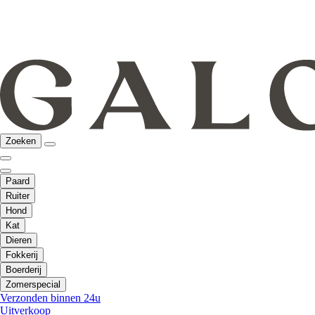
Zoeken
Paard
Ruiter
Hond
Kat
Dieren
Fokkerij
Boerderij
Zomerspecial
Verzonden binnen 24u
Uitverkoop