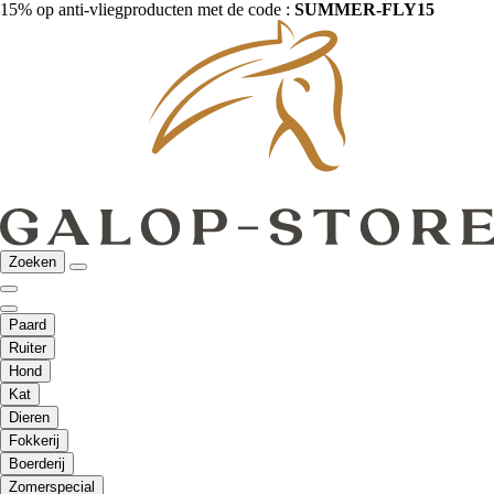
15% op anti-vliegproducten met de code :
SUMMER-FLY15
Zoeken
Paard
Ruiter
Hond
Kat
Dieren
Fokkerij
Boerderij
Zomerspecial