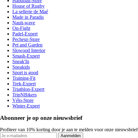
Handball-Store
House of Rugby
La sellerie de Maé
Made in Paradis
Nauti-wave
On-Fight
Padel-Expert
Pecheur-Store
Pet and Garden
Slowood Interior
Smash-Expert
Sneak'In
Sneakids
Sport is good
Training-Fit
Trek-Expert
Triathlon-Expert
TripNBikers
Vélo-Store
Winter-Expert
Abonneer je op onze nieuwsbrief
Profiteer van 10% korting door je aan te melden voor onze nieuwsbrief
Aanmelden