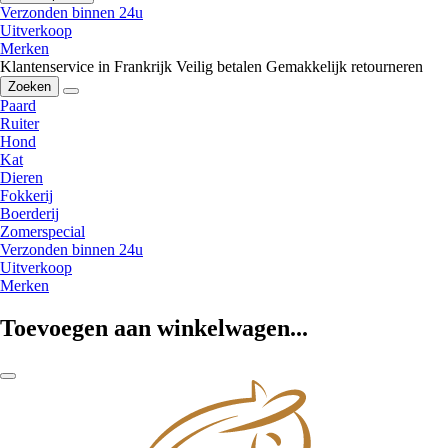
Verzonden binnen 24u
Uitverkoop
Merken
Klantenservice in Frankrijk
Veilig betalen
Gemakkelijk retourneren
Zoeken
Paard
Ruiter
Hond
Kat
Dieren
Fokkerij
Boerderij
Zomerspecial
Verzonden binnen 24u
Uitverkoop
Merken
Toevoegen aan winkelwagen...