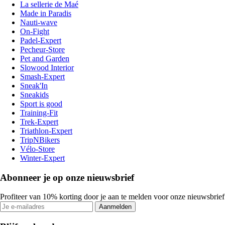
La sellerie de Maé
Made in Paradis
Nauti-wave
On-Fight
Padel-Expert
Pecheur-Store
Pet and Garden
Slowood Interior
Smash-Expert
Sneak'In
Sneakids
Sport is good
Training-Fit
Trek-Expert
Triathlon-Expert
TripNBikers
Vélo-Store
Winter-Expert
Abonneer je op onze nieuwsbrief
Profiteer van 10% korting door je aan te melden voor onze nieuwsbrief
Aanmelden