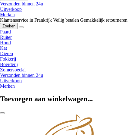
Verzonden binnen 24u
Uitverkoop
Merken
Klantenservice in Frankrijk
Veilig betalen
Gemakkelijk retourneren
Zoeken
Paard
Ruiter
Hond
Kat
Dieren
Fokkerij
Boerderij
Zomerspecial
Verzonden binnen 24u
Uitverkoop
Merken
Toevoegen aan winkelwagen...