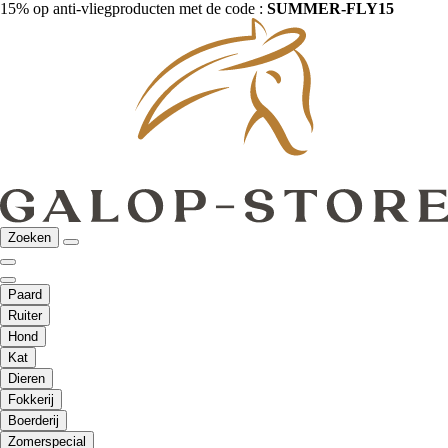
15% op anti-vliegproducten met de code :
SUMMER-FLY15
Zoeken
Paard
Ruiter
Hond
Kat
Dieren
Fokkerij
Boerderij
Zomerspecial