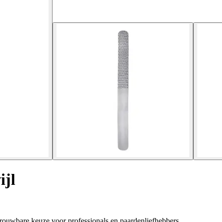
ijl
trouwbare keuze voor professionals en paardenliefhebbers.