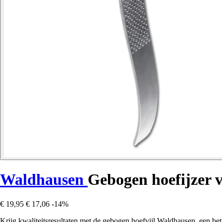
Waldhausen
Gebogen hoefijzer v
€ 19,95
€ 17,06
-14%
Krijg kwaliteitsresultaten met de gebogen hoefvijl Waldhausen, een be