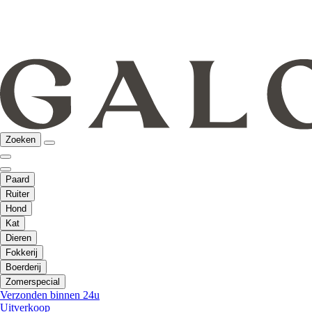
Zoeken
Paard
Ruiter
Hond
Kat
Dieren
Fokkerij
Boerderij
Zomerspecial
Verzonden binnen 24u
Uitverkoop