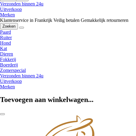
Verzonden binnen 24u
Uitverkoop
Merken
Klantenservice in Frankrijk
Veilig betalen
Gemakkelijk retourneren
Zoeken
Paard
Ruiter
Hond
Kat
Dieren
Fokkerij
Boerderij
Zomerspecial
Verzonden binnen 24u
Uitverkoop
Merken
Toevoegen aan winkelwagen...