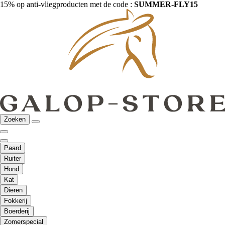
15% op anti-vliegproducten met de code :
SUMMER-FLY15
Zoeken
Paard
Ruiter
Hond
Kat
Dieren
Fokkerij
Boerderij
Zomerspecial