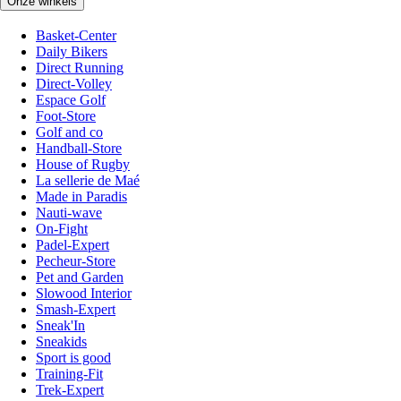
Onze winkels
Basket-Center
Daily Bikers
Direct Running
Direct-Volley
Espace Golf
Foot-Store
Golf and co
Handball-Store
House of Rugby
La sellerie de Maé
Made in Paradis
Nauti-wave
On-Fight
Padel-Expert
Pecheur-Store
Pet and Garden
Slowood Interior
Smash-Expert
Sneak'In
Sneakids
Sport is good
Training-Fit
Trek-Expert