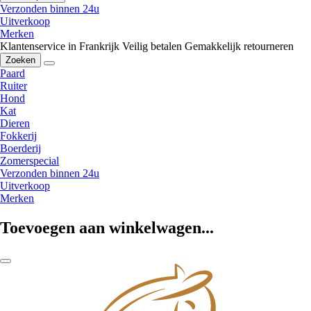
Verzonden binnen 24u
Uitverkoop
Merken
Klantenservice in Frankrijk
Veilig betalen
Gemakkelijk retourneren
Zoeken
Paard
Ruiter
Hond
Kat
Dieren
Fokkerij
Boerderij
Zomerspecial
Verzonden binnen 24u
Uitverkoop
Merken
Toevoegen aan winkelwagen...