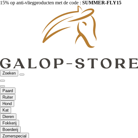
15% op anti-vliegproducten met de code :
SUMMER-FLY15
Zoeken
Paard
Ruiter
Hond
Kat
Dieren
Fokkerij
Boerderij
Zomerspecial