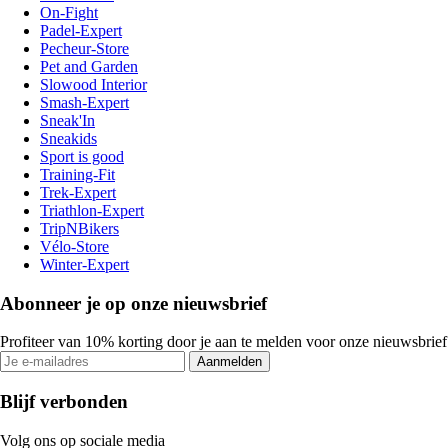
On-Fight
Padel-Expert
Pecheur-Store
Pet and Garden
Slowood Interior
Smash-Expert
Sneak'In
Sneakids
Sport is good
Training-Fit
Trek-Expert
Triathlon-Expert
TripNBikers
Vélo-Store
Winter-Expert
Abonneer je op onze nieuwsbrief
Profiteer van 10% korting door je aan te melden voor onze nieuwsbrief
Aanmelden
Blijf verbonden
Volg ons op sociale media