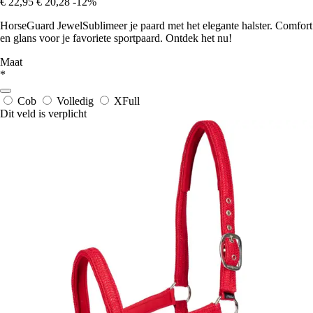
€ 22,95
€ 20,28
-12%
HorseGuard JewelSublimeer je paard met het elegante halster. Comfort
en glans voor je favoriete sportpaard. Ontdek het nu!
Maat
*
Cob
Volledig
XFull
Dit veld is verplicht