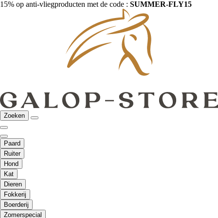
15% op anti-vliegproducten met de code :
SUMMER-FLY15
Zoeken
Paard
Ruiter
Hond
Kat
Dieren
Fokkerij
Boerderij
Zomerspecial