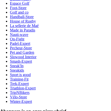
Espace Golf
Foot-Store
Golf and co
Handball-Store
House of Rugby
La sellerie de Maé
Made in Paradis
Nauti-wave
On-Fight
Padel-Expert
Pecheur-Store
Pet and Garden
Slowood Interior
Smash-Expert
Sneak'In
Sneakids
Sport is good
Training-Fit
Trek-Expert
Triathlon-Expert
TripNBikers
Vélo-Store
Winter-Expert