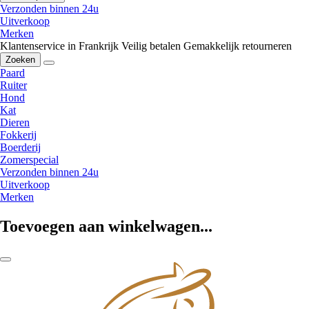
Verzonden binnen 24u
Uitverkoop
Merken
Klantenservice in Frankrijk
Veilig betalen
Gemakkelijk retourneren
Zoeken
Paard
Ruiter
Hond
Kat
Dieren
Fokkerij
Boerderij
Zomerspecial
Verzonden binnen 24u
Uitverkoop
Merken
Toevoegen aan winkelwagen...