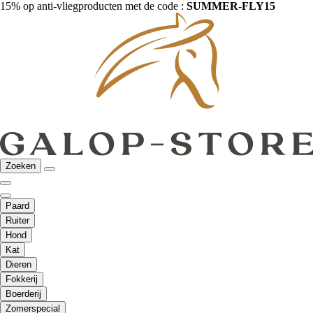
15% op anti-vliegproducten met de code :
SUMMER-FLY15
Zoeken
Paard
Ruiter
Hond
Kat
Dieren
Fokkerij
Boerderij
Zomerspecial