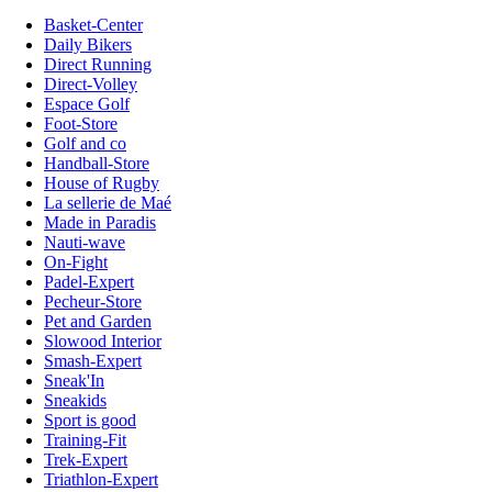
Basket-Center
Daily Bikers
Direct Running
Direct-Volley
Espace Golf
Foot-Store
Golf and co
Handball-Store
House of Rugby
La sellerie de Maé
Made in Paradis
Nauti-wave
On-Fight
Padel-Expert
Pecheur-Store
Pet and Garden
Slowood Interior
Smash-Expert
Sneak'In
Sneakids
Sport is good
Training-Fit
Trek-Expert
Triathlon-Expert