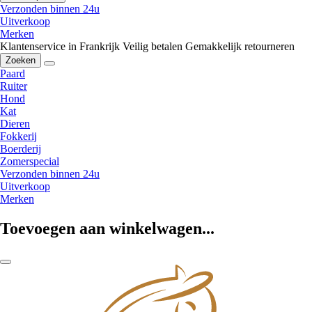
Verzonden binnen 24u
Uitverkoop
Merken
Klantenservice in Frankrijk
Veilig betalen
Gemakkelijk retourneren
Zoeken
Paard
Ruiter
Hond
Kat
Dieren
Fokkerij
Boerderij
Zomerspecial
Verzonden binnen 24u
Uitverkoop
Merken
Toevoegen aan winkelwagen...