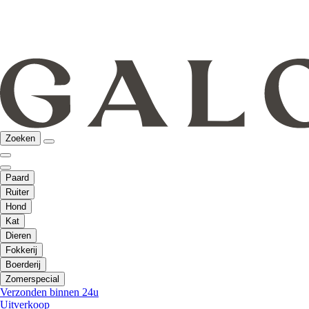
Zoeken
Paard
Ruiter
Hond
Kat
Dieren
Fokkerij
Boerderij
Zomerspecial
Verzonden binnen 24u
Uitverkoop