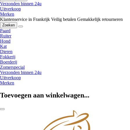
Verzonden binnen 24u
Uitverkoop
Merken
Klantenservice in Frankrijk
Veilig betalen
Gemakkelijk retourneren
Zoeken
Paard
Ruiter
Hond
Kat
Dieren
Fokkerij
Boerderij
Zomerspecial
Verzonden binnen 24u
Uitverkoop
Merken
Toevoegen aan winkelwagen...