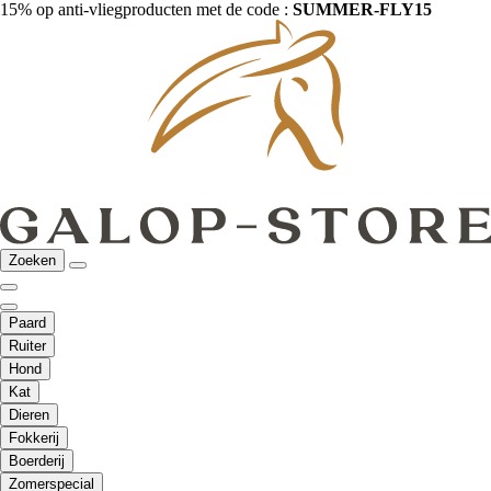
15% op anti-vliegproducten met de code :
SUMMER-FLY15
Zoeken
Paard
Ruiter
Hond
Kat
Dieren
Fokkerij
Boerderij
Zomerspecial