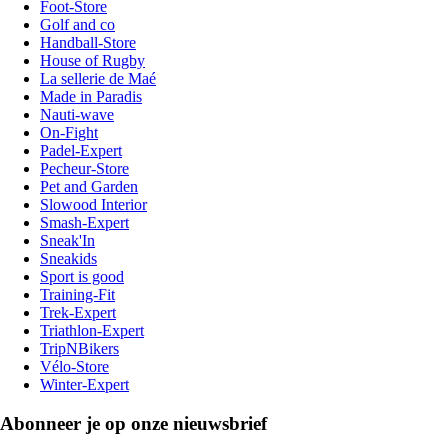
Foot-Store
Golf and co
Handball-Store
House of Rugby
La sellerie de Maé
Made in Paradis
Nauti-wave
On-Fight
Padel-Expert
Pecheur-Store
Pet and Garden
Slowood Interior
Smash-Expert
Sneak'In
Sneakids
Sport is good
Training-Fit
Trek-Expert
Triathlon-Expert
TripNBikers
Vélo-Store
Winter-Expert
Abonneer je op onze nieuwsbrief