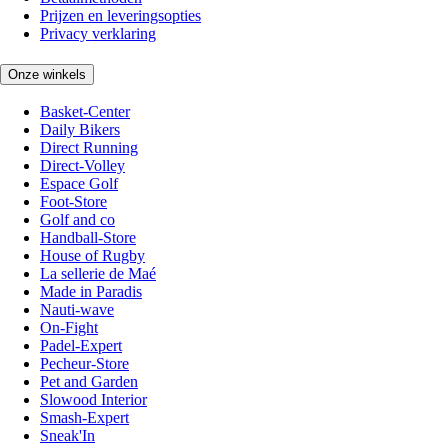
Prijzen en leveringsopties
Privacy verklaring
Onze winkels
Basket-Center
Daily Bikers
Direct Running
Direct-Volley
Espace Golf
Foot-Store
Golf and co
Handball-Store
House of Rugby
La sellerie de Maé
Made in Paradis
Nauti-wave
On-Fight
Padel-Expert
Pecheur-Store
Pet and Garden
Slowood Interior
Smash-Expert
Sneak'In