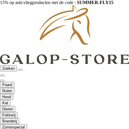
15% op anti-vliegproducten met de code :
SUMMER-FLY15
Zoeken
Paard
Ruiter
Hond
Kat
Dieren
Fokkerij
Boerderij
Zomerspecial