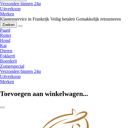
Verzonden binnen 24u
Uitverkoop
Merken
Klantenservice in Frankrijk
Veilig betalen
Gemakkelijk retourneren
Zoeken
Paard
Ruiter
Hond
Kat
Dieren
Fokkerij
Boerderij
Zomerspecial
Verzonden binnen 24u
Uitverkoop
Merken
Toevoegen aan winkelwagen...