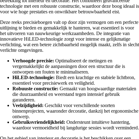
betrekking tot interieur en decoratie. Het combineert geavanceerde
technologie met een robuuste constructie, waardoor deze boog ideaal is
voor wie hoge prestaties en onwrikbare betrouwbaarheid eist.
Deze reeks precisieboegen valt op door zijn vermogen om een perfecte
uitlijning te bieden en gemakkelijk te hanteren, wat essentieel is voor
het uitvoeren van nauwkeurige werkzaamheden. De integratie van
innovatieve HiLED-technologie zorgt voor intense en gelijkmatige
verlichting, wat een betere zichtbaarheid mogelijk maakt, zelfs in slecht
verlichte omgevingen.
Verhoogde precisie:
Optimaliseert de metingen en
vergemakkelijkt de aanpassingen door een structuur die is
ontworpen om fouten te minimaliseren.
HiLED-technologie:
Biedt een krachtige en stabiele lichtbron,
essentieel voor precisiewerk en veiligheid.
Robuuste constructie:
Gemaakt van hoogwaardige materialen
die duurzaamheid en weerstand tegen intensief gebruik
garanderen.
Veelzijdigheid:
Geschikt voor verschillende soorten
binnenprojecten, waaronder decoratie, dankzij het ergonomische
ontwerp.
Gebruiksvriendelijkheid:
Ondersteunt intuïtieve hantering,
waardoor vermoeidheid bij langdurige sessies wordt verminderd.
Op het gebied van interieur en decoratie is het beschikken over een