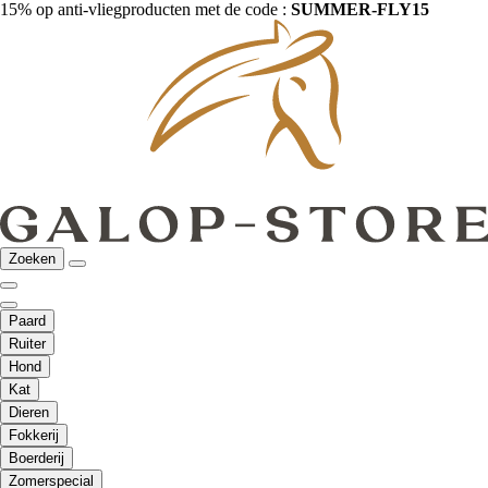
15% op anti-vliegproducten met de code :
SUMMER-FLY15
Zoeken
Paard
Ruiter
Hond
Kat
Dieren
Fokkerij
Boerderij
Zomerspecial