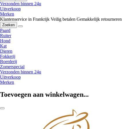
Verzonden binnen 24u
Uitverkoop
Merken
Klantenservice in Frankrijk
Veilig betalen
Gemakkelijk retourneren
Zoeken
Paard
Ruiter
Hond
Kat
Dieren
Fokkerij
Boerderij
Zomerspecial
Verzonden binnen 24u
Uitverkoop
Merken
Toevoegen aan winkelwagen...