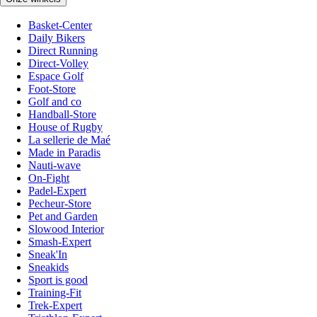
Basket-Center
Daily Bikers
Direct Running
Direct-Volley
Espace Golf
Foot-Store
Golf and co
Handball-Store
House of Rugby
La sellerie de Maé
Made in Paradis
Nauti-wave
On-Fight
Padel-Expert
Pecheur-Store
Pet and Garden
Slowood Interior
Smash-Expert
Sneak'In
Sneakids
Sport is good
Training-Fit
Trek-Expert