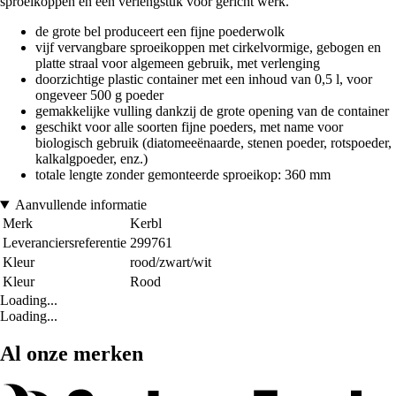
sproeikoppen en een verlengstuk voor gericht werk.
de grote bel produceert een fijne poederwolk
vijf vervangbare sproeikoppen met cirkelvormige, gebogen en
platte straal voor algemeen gebruik, met verlenging
doorzichtige plastic container met een inhoud van 0,5 l, voor
ongeveer 500 g poeder
gemakkelijke vulling dankzij de grote opening van de container
geschikt voor alle soorten fijne poeders, met name voor
biologisch gebruik (diatomeeënaarde, stenen poeder, rotspoeder,
kalkalgpoeder, enz.)
totale lengte zonder gemonteerde sproeikop: 360 mm
Aanvullende informatie
Merk
Kerbl
Leveranciersreferentie
299761
Kleur
rood/zwart/wit
Kleur
Rood
Loading...
Loading...
Al onze merken