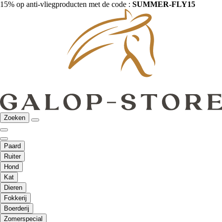
15% op anti-vliegproducten met de code :
SUMMER-FLY15
Zoeken
Paard
Ruiter
Hond
Kat
Dieren
Fokkerij
Boerderij
Zomerspecial