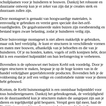
schuilplaatsen voor je huisdieren te bouwen. Dankzij het robuuste en
duurzame ontwerp kun je er zeker van zijn dat je creaties sterk en
duurzaam zullen zijn.
Deze montageset is gemaakt van hoogwaardige materialen, is
eenvoudig te gebruiken en vereist geen speciale doe-het-zelf-
vaardigheden. De gegalvaniseerde stalen buizen zijn roestbestendig en
bestand tegen zware belasting, zodat je huisdieren veilig zijn.
Deze buisvormige montageset is niet alleen makkelijk te gebruiken,
maar ook heel veelzijdig. Je kunt er structuren in verschillende vormen
en maten mee bouwen, afhankelijk van je behoeften en die van je
huisdieren. Of je nu honden, katten, vogels of zelfs konijnen hebt, deze
kit is een essentieel hulpmiddel om hun leefomgeving te verbeteren.
Bovendien is de opbouwset met buizen Kerbl ook voordelig. Door je
eigen structuren te maken, bespaar je op de hoge kosten van in de
handel verkrijgbare geprefabriceerde producten. Bovendien heb je de
voldoening dat je zelf een veilige en comfortabele ruimte voor je dieren
hebt gebouwd.
Kortom, de Kerbl buismontagekit is een onmisbaar hulpmiddel voor
tous huisdiereigenaren. Dankzij het gebruiksgemak, de veelzijdigheid
en de duurzaamheid kun je structuren maken die aangepast zijn aan je
dieren en tegelijkertijd geld besparen. Verspil geen tijd meer, haal de