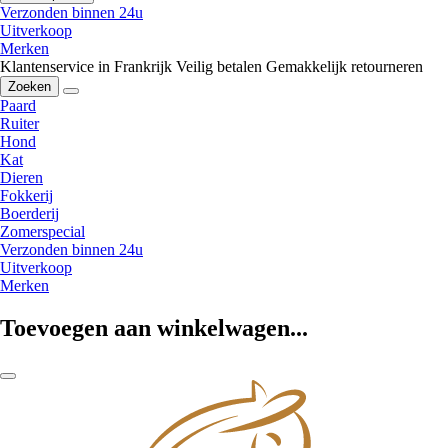
Verzonden binnen 24u
Uitverkoop
Merken
Klantenservice in Frankrijk
Veilig betalen
Gemakkelijk retourneren
Zoeken
Paard
Ruiter
Hond
Kat
Dieren
Fokkerij
Boerderij
Zomerspecial
Verzonden binnen 24u
Uitverkoop
Merken
Toevoegen aan winkelwagen...