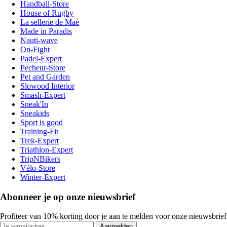
Handball-Store
House of Rugby
La sellerie de Maé
Made in Paradis
Nauti-wave
On-Fight
Padel-Expert
Pecheur-Store
Pet and Garden
Slowood Interior
Smash-Expert
Sneak'In
Sneakids
Sport is good
Training-Fit
Trek-Expert
Triathlon-Expert
TripNBikers
Vélo-Store
Winter-Expert
Abonneer je op onze nieuwsbrief
Profiteer van 10% korting door je aan te melden voor onze nieuwsbrief
Aanmelden