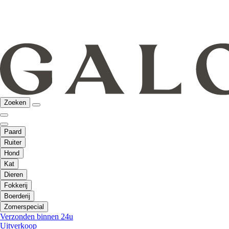
Zoeken
Paard
Ruiter
Hond
Kat
Dieren
Fokkerij
Boerderij
Zomerspecial
Verzonden binnen 24u
Uitverkoop