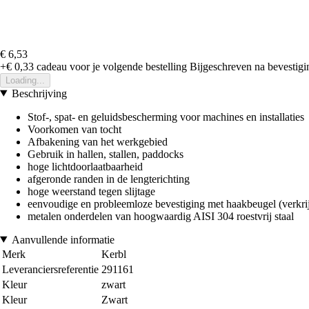
€ 6,53
+€ 0,33
cadeau voor je volgende bestelling
Bijgeschreven na bevestigin
Loading...
Beschrijving
Stof-, spat- en geluidsbescherming voor machines en installaties
Voorkomen van tocht
Afbakening van het werkgebied
Gebruik in hallen, stallen, paddocks
hoge lichtdoorlaatbaarheid
afgeronde randen in de lengterichting
hoge weerstand tegen slijtage
eenvoudige en probleemloze bevestiging met haakbeugel (verkrijg
metalen onderdelen van hoogwaardig AISI 304 roestvrij staal
Aanvullende informatie
Merk
Kerbl
Leveranciersreferentie
291161
Kleur
zwart
Kleur
Zwart