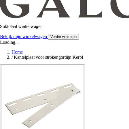
Subtotaal winkelwagen
Bekijk mijn winkelwagen
Verder winkelen
Loading...
Home
/
Kantelplaat voor strokengordijn Kerbl