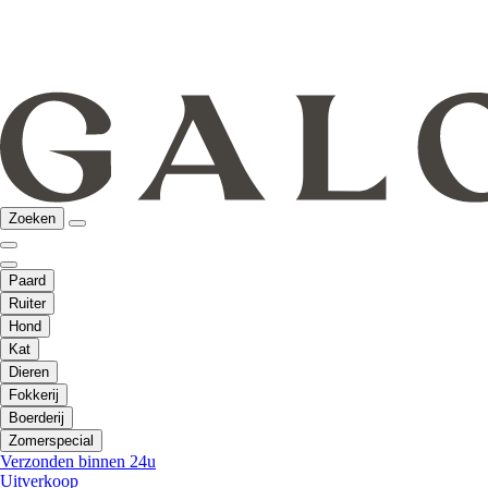
Zoeken
Paard
Ruiter
Hond
Kat
Dieren
Fokkerij
Boerderij
Zomerspecial
Verzonden binnen 24u
Uitverkoop