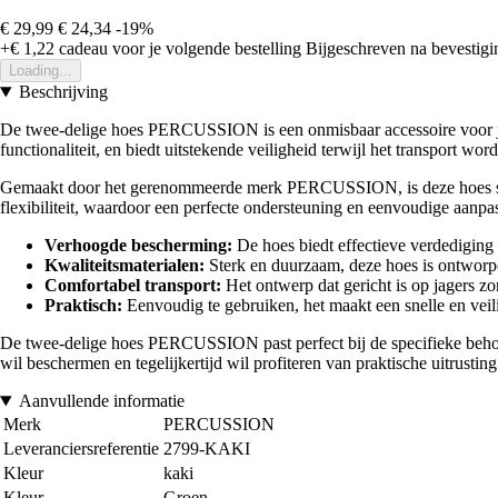
€ 29,99
€ 24,34
-19%
+€ 1,22
cadeau voor je volgende bestelling
Bijgeschreven na bevestigin
Loading...
Beschrijving
De twee-delige hoes PERCUSSION is een onmisbaar accessoire voor ja
functionaliteit, en biedt uitstekende veiligheid terwijl het transport wor
Gemaakt door het gerenommeerde merk PERCUSSION, is deze hoes speci
flexibiliteit, waardoor een perfecte ondersteuning en eenvoudige aanpa
Verhoogde bescherming:
De hoes biedt effectieve verdediging 
Kwaliteitsmaterialen:
Sterk en duurzaam, deze hoes is ontworpen
Comfortabel transport:
Het ontwerp dat gericht is op jagers z
Praktisch:
Eenvoudig te gebruiken, het maakt een snelle en veili
De twee-delige hoes PERCUSSION past perfect bij de specifieke behoef
wil beschermen en tegelijkertijd wil profiteren van praktische uitrusting
Aanvullende informatie
Merk
PERCUSSION
Leveranciersreferentie
2799-KAKI
Kleur
kaki
Kleur
Groen