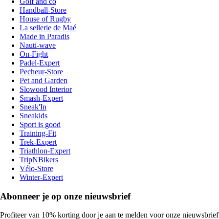
Golf and co
Handball-Store
House of Rugby
La sellerie de Maé
Made in Paradis
Nauti-wave
On-Fight
Padel-Expert
Pecheur-Store
Pet and Garden
Slowood Interior
Smash-Expert
Sneak'In
Sneakids
Sport is good
Training-Fit
Trek-Expert
Triathlon-Expert
TripNBikers
Vélo-Store
Winter-Expert
Abonneer je op onze nieuwsbrief
Profiteer van 10% korting door je aan te melden voor onze nieuwsbrief