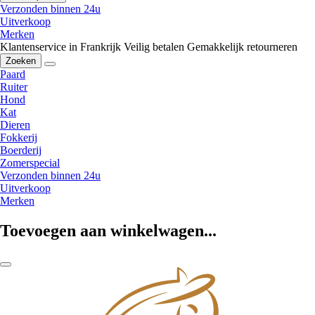
Verzonden binnen 24u
Uitverkoop
Merken
Klantenservice in Frankrijk
Veilig betalen
Gemakkelijk retourneren
Zoeken
Paard
Ruiter
Hond
Kat
Dieren
Fokkerij
Boerderij
Zomerspecial
Verzonden binnen 24u
Uitverkoop
Merken
Toevoegen aan winkelwagen...