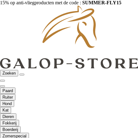
15% op anti-vliegproducten met de code :
SUMMER-FLY15
Zoeken
Paard
Ruiter
Hond
Kat
Dieren
Fokkerij
Boerderij
Zomerspecial