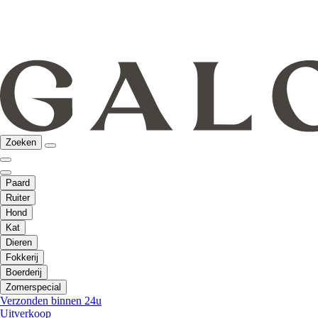
Zoeken
Paard
Ruiter
Hond
Kat
Dieren
Fokkerij
Boerderij
Zomerspecial
Verzonden binnen 24u
Uitverkoop