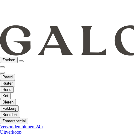
Zoeken
Paard
Ruiter
Hond
Kat
Dieren
Fokkerij
Boerderij
Zomerspecial
Verzonden binnen 24u
Uitverkoop