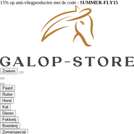
15% op anti-vliegproducten met de code :
SUMMER-FLY15
Zoeken
Paard
Ruiter
Hond
Kat
Dieren
Fokkerij
Boerderij
Zomerspecial