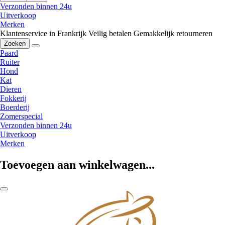
Verzonden binnen 24u
Uitverkoop
Merken
Klantenservice in Frankrijk
Veilig betalen
Gemakkelijk retourneren
Zoeken
Paard
Ruiter
Hond
Kat
Dieren
Fokkerij
Boerderij
Zomerspecial
Verzonden binnen 24u
Uitverkoop
Merken
Toevoegen aan winkelwagen...