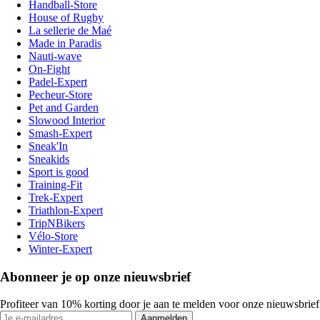
Handball-Store
House of Rugby
La sellerie de Maé
Made in Paradis
Nauti-wave
On-Fight
Padel-Expert
Pecheur-Store
Pet and Garden
Slowood Interior
Smash-Expert
Sneak'In
Sneakids
Sport is good
Training-Fit
Trek-Expert
Triathlon-Expert
TripNBikers
Vélo-Store
Winter-Expert
Abonneer je op onze nieuwsbrief
Profiteer van 10% korting door je aan te melden voor onze nieuwsbrief
Aanmelden