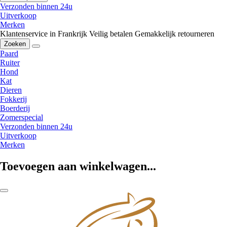
Verzonden binnen 24u
Uitverkoop
Merken
Klantenservice in Frankrijk
Veilig betalen
Gemakkelijk retourneren
Zoeken
Paard
Ruiter
Hond
Kat
Dieren
Fokkerij
Boerderij
Zomerspecial
Verzonden binnen 24u
Uitverkoop
Merken
Toevoegen aan winkelwagen...