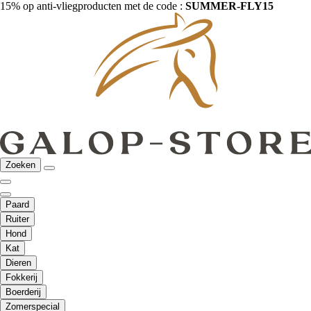
15% op anti-vliegproducten met de code :
SUMMER-FLY15
Zoeken
Paard
Ruiter
Hond
Kat
Dieren
Fokkerij
Boerderij
Zomerspecial