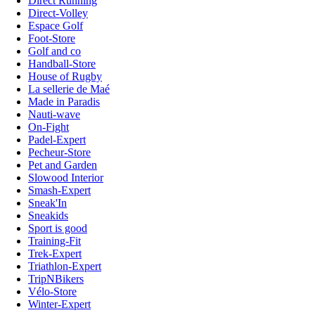
Direct Running
Direct-Volley
Espace Golf
Foot-Store
Golf and co
Handball-Store
House of Rugby
La sellerie de Maé
Made in Paradis
Nauti-wave
On-Fight
Padel-Expert
Pecheur-Store
Pet and Garden
Slowood Interior
Smash-Expert
Sneak'In
Sneakids
Sport is good
Training-Fit
Trek-Expert
Triathlon-Expert
TripNBikers
Vélo-Store
Winter-Expert