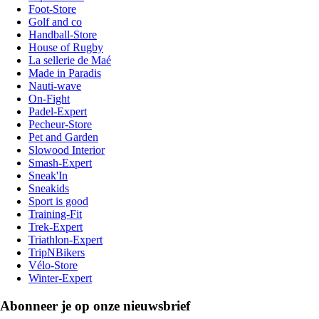
Foot-Store
Golf and co
Handball-Store
House of Rugby
La sellerie de Maé
Made in Paradis
Nauti-wave
On-Fight
Padel-Expert
Pecheur-Store
Pet and Garden
Slowood Interior
Smash-Expert
Sneak'In
Sneakids
Sport is good
Training-Fit
Trek-Expert
Triathlon-Expert
TripNBikers
Vélo-Store
Winter-Expert
Abonneer je op onze nieuwsbrief