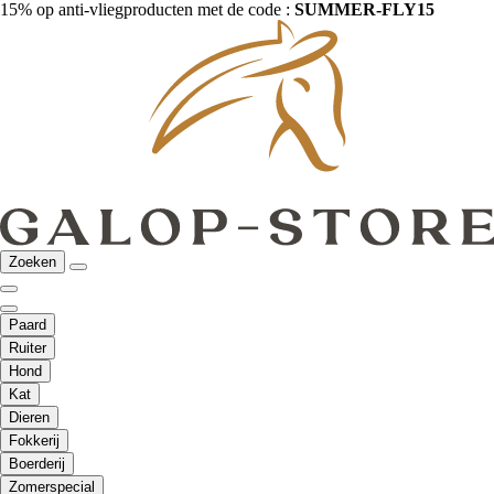
15% op anti-vliegproducten met de code :
SUMMER-FLY15
Zoeken
Paard
Ruiter
Hond
Kat
Dieren
Fokkerij
Boerderij
Zomerspecial