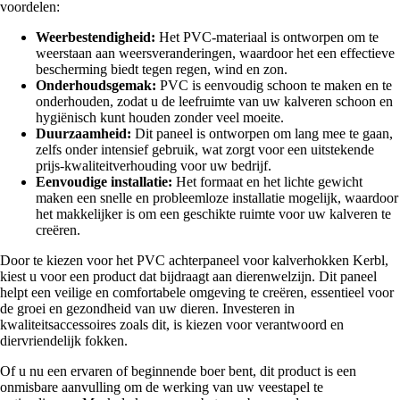
voordelen:
Weerbestendigheid:
Het PVC-materiaal is ontworpen om te
weerstaan aan weersveranderingen, waardoor het een effectieve
bescherming biedt tegen regen, wind en zon.
Onderhoudsgemak:
PVC is eenvoudig schoon te maken en te
onderhouden, zodat u de leefruimte van uw kalveren schoon en
hygiënisch kunt houden zonder veel moeite.
Duurzaamheid:
Dit paneel is ontworpen om lang mee te gaan,
zelfs onder intensief gebruik, wat zorgt voor een uitstekende
prijs-kwaliteitverhouding voor uw bedrijf.
Eenvoudige installatie:
Het formaat en het lichte gewicht
maken een snelle en probleemloze installatie mogelijk, waardoor
het makkelijker is om een geschikte ruimte voor uw kalveren te
creëren.
Door te kiezen voor het PVC achterpaneel voor kalverhokken Kerbl,
kiest u voor een product dat bijdraagt aan dierenwelzijn. Dit paneel
helpt een veilige en comfortabele omgeving te creëren, essentieel voor
de groei en gezondheid van uw dieren. Investeren in
kwaliteitsaccessoires zoals dit, is kiezen voor verantwoord en
diervriendelijk fokken.
Of u nu een ervaren of beginnende boer bent, dit product is een
onmisbare aanvulling om de werking van uw veestapel te