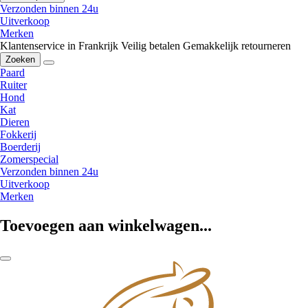
Verzonden binnen 24u
Uitverkoop
Merken
Klantenservice in Frankrijk
Veilig betalen
Gemakkelijk retourneren
Zoeken
Paard
Ruiter
Hond
Kat
Dieren
Fokkerij
Boerderij
Zomerspecial
Verzonden binnen 24u
Uitverkoop
Merken
Toevoegen aan winkelwagen...