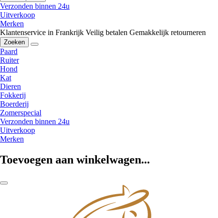
Verzonden binnen 24u
Uitverkoop
Merken
Klantenservice in Frankrijk
Veilig betalen
Gemakkelijk retourneren
Zoeken
Paard
Ruiter
Hond
Kat
Dieren
Fokkerij
Boerderij
Zomerspecial
Verzonden binnen 24u
Uitverkoop
Merken
Toevoegen aan winkelwagen...