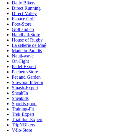
Daily Bikers
Direct Running
Direct-Volley
Espace Golf
Foot-Store
Golf and co
Handball-Store
House of Rugby
La sellerie de Maé
Made in Paradis
Nauti-wave
On-Fight
Padel-Expert
Pecheur-Store
Pet and Garden
Slowood Interior
Smash-Expert
Sneak'In
Sneakids
Sport is good
Training-Fit
Trek-Expert
Triathlon-Expert
TripNBikers
Vélo-Store