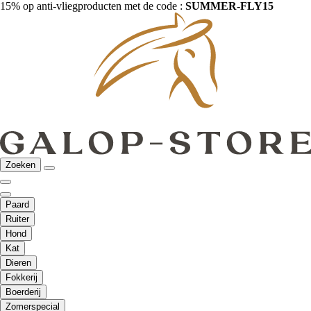
15% op anti-vliegproducten met de code :
SUMMER-FLY15
Zoeken
Paard
Ruiter
Hond
Kat
Dieren
Fokkerij
Boerderij
Zomerspecial