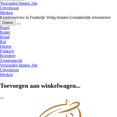
Verzonden binnen 24u
Uitverkoop
Merken
Klantenservice in Frankrijk
Veilig betalen
Gemakkelijk retourneren
Zoeken
Paard
Ruiter
Hond
Kat
Dieren
Fokkerij
Boerderij
Zomerspecial
Verzonden binnen 24u
Uitverkoop
Merken
Toevoegen aan winkelwagen...