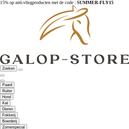
15% op anti-vliegproducten met de code :
SUMMER-FLY15
Zoeken
Paard
Ruiter
Hond
Kat
Dieren
Fokkerij
Boerderij
Zomerspecial