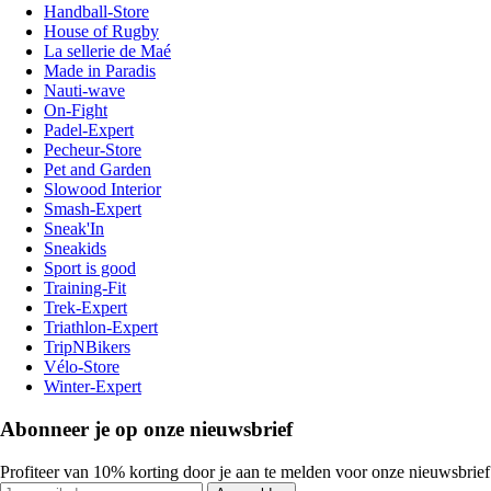
Handball-Store
House of Rugby
La sellerie de Maé
Made in Paradis
Nauti-wave
On-Fight
Padel-Expert
Pecheur-Store
Pet and Garden
Slowood Interior
Smash-Expert
Sneak'In
Sneakids
Sport is good
Training-Fit
Trek-Expert
Triathlon-Expert
TripNBikers
Vélo-Store
Winter-Expert
Abonneer je op onze nieuwsbrief
Profiteer van 10% korting door je aan te melden voor onze nieuwsbrief