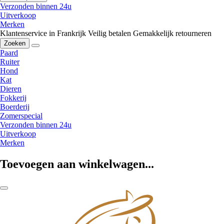
Verzonden binnen 24u
Uitverkoop
Merken
Klantenservice in Frankrijk
Veilig betalen
Gemakkelijk retourneren
Zoeken
Paard
Ruiter
Hond
Kat
Dieren
Fokkerij
Boerderij
Zomerspecial
Verzonden binnen 24u
Uitverkoop
Merken
Toevoegen aan winkelwagen...