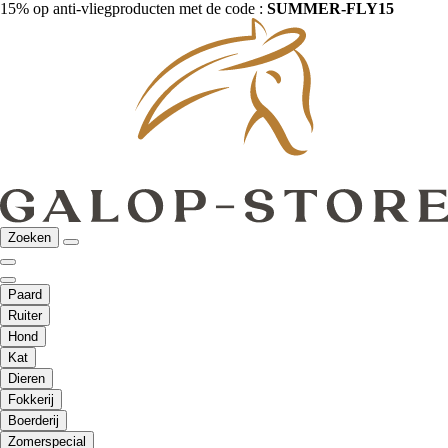
15% op anti-vliegproducten met de code :
SUMMER-FLY15
Zoeken
Paard
Ruiter
Hond
Kat
Dieren
Fokkerij
Boerderij
Zomerspecial