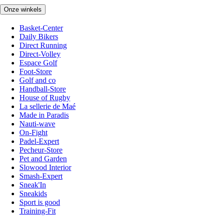
Onze winkels
Basket-Center
Daily Bikers
Direct Running
Direct-Volley
Espace Golf
Foot-Store
Golf and co
Handball-Store
House of Rugby
La sellerie de Maé
Made in Paradis
Nauti-wave
On-Fight
Padel-Expert
Pecheur-Store
Pet and Garden
Slowood Interior
Smash-Expert
Sneak'In
Sneakids
Sport is good
Training-Fit